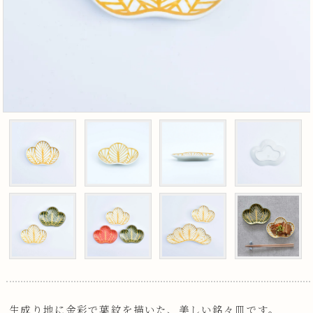
生成り地に金彩で葉紋を描いた、美しい銘々皿です。