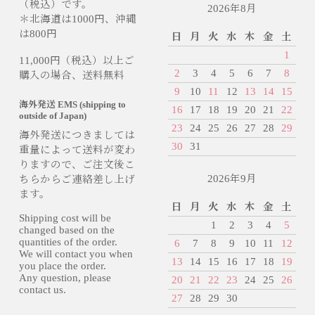
（税込）です。
2026年8月
＊北海道は1000円、沖縄
は800円
日
月
火
水
木
金
土
1
11,000円（税込）以上ご
2
3
4
5
6
7
8
購入の場合、送料無料
9
10
11
12
13
14
15
海外発送 EMS (shipping to
16
17
18
19
20
21
22
outside of Japan)
23
24
25
26
27
28
29
海外発送につきましては
30
31
重量によって送料が変わ
りますので、ご注文後こ
2026年9月
ちらからご連絡差し上げ
ます。
日
月
火
水
木
金
土
Shipping cost will be
1
2
3
4
5
changed based on the
quantities of the order.
6
7
8
9
10
11
12
We will contact you when
13
14
15
16
17
18
19
you place the order.
Any question, please
20
21
22
23
24
25
26
contact us.
27
28
29
30