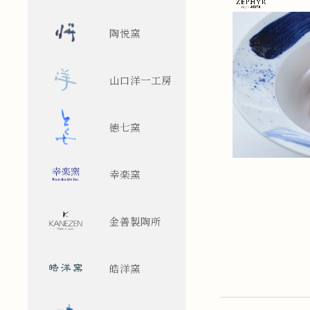
陶悦窯
山口洋一工房
徳七窯
幸楽窯
金善製陶所
皓洋窯