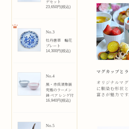
ゲセット
23,650円(税込)
No.3
牡丹唐草 輪花
プレート
14,300円(税込)
マグカップとラ
No.4
オリジナルマグカ
黒・赤呉須象嵌
に馴染む形状と
究極のラーメン
富さが魅力です
鉢 ペア レンゲ付
16,940円(税込)
No.5