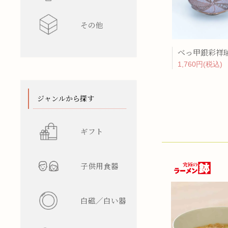
その他
水差し
レンゲ
カップ型
ワインク
箸/カトラ
花瓶
陶箱
1,760円(税込)
スタンド
てぬぐい
ジャンルから探す
ギフト
子供用食器
白磁／白い器