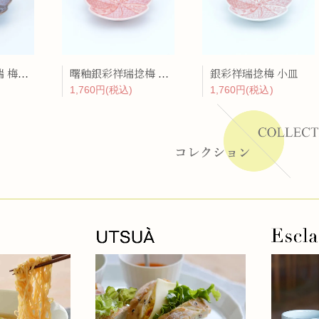
ーラー
べっ甲銀彩祥瑞 梅形小皿
曙釉銀彩祥瑞捻梅 小皿
銀彩祥瑞捻梅 小皿
リー
1,760円(税込)
1,760円(税込)