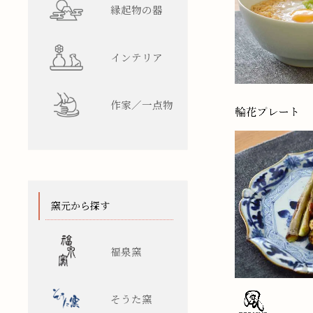
縁起物の器
インテリア
作家／一点物
窯元から探す
福泉窯
そうた窯