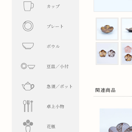
カップ
フリーカ
プレート
マグカッ
丸型
ボウル
湯呑み
四角型
飯碗
豆皿／小付
そば猪口
楕円型
ボウル
皿型
急須／ポット
盃／ぐい
変形型
麺鉢／丼
鉢型
急須
関連商品
卓上小物
焼酎グラ
蓋物
ティーポ
醤油差し
花瓶
ビアグラ
徳利
箸置
一輪挿し