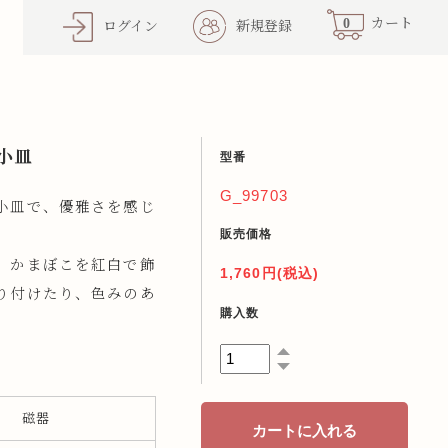
0
カート
ログイン
新規登録
小皿
型番
G_99703
小皿で、優雅さを感じ
販売価格
、かまぼこを紅白で飾
1,760円(税込)
り付けたり、色みのあ
購入数
磁器