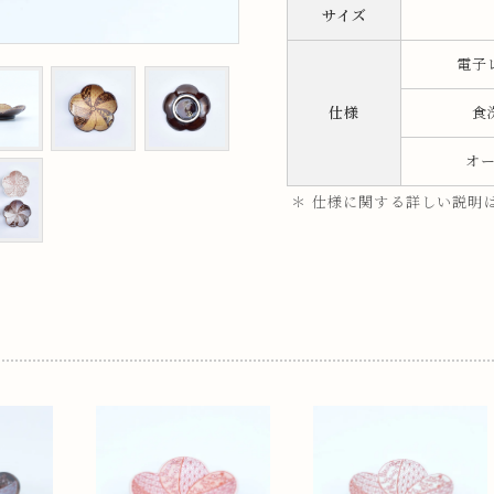
サイズ
ップ
電子
プ
仕様
食
オ
＊ 仕様に関する詳しい説明
呑み
鉢
ス
ット
ス