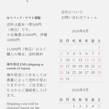
て
会社について
お問い合わせフォーム
ゆうパック / ヤマト運輸
送料は基本一律500円
（税込）です。
2026年8月
＊北海道は1000円、沖縄
は800円
日
月
火
水
木
金
土
1
11,000円（税込）以上ご
2
3
4
5
6
7
8
購入の場合、送料無料
9
10
11
12
13
14
15
海外発送 EMS (shipping to
16
17
18
19
20
21
22
outside of Japan)
23
24
25
26
27
28
29
海外発送につきましては
30
31
重量によって送料が変わ
りますので、ご注文後こ
2026年9月
ちらからご連絡差し上げ
ます。
日
月
火
水
木
金
土
Shipping cost will be
1
2
3
4
5
changed based on the