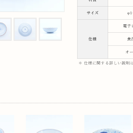
ップ
サイズ
φ1
電子
プ
仕様
食
オ
＊ 仕様に関する詳しい説明
呑み
鉢
ス
ット
ス