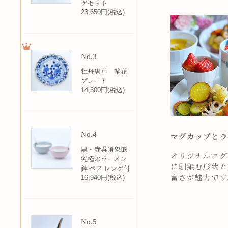
ゲセット
23,650円(税込)
No.3
牡丹唐草 輪花
プレート
14,300円(税込)
No.4
マグカップとラ
黒・赤呉須象嵌
オリジナルマグカ
究極のラーメン
に馴染む形状と
鉢 ペア レンゲ付
富さが魅力です
16,940円(税込)
No.5