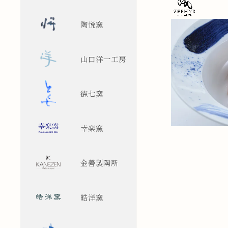
陶悦窯
山口洋一工房
徳七窯
幸楽窯
金善製陶所
皓洋窯