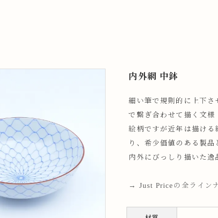
内外網 中鉢
細い筆で規則的に上下さ
で繋ぎ合わせて描く文様
絵柄ですが近年は描ける
り、希少価値のある製品
内外にびっしり描いた逸
→ Just Priceの全ラ
材質