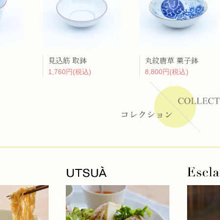
ーラー
リー
見込筋 取鉢
丸紋唐草 菓子鉢
1,760円(税込)
8,800円(税込)