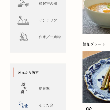
縁起物の器
インテリア
作家／一点物
窯元から探す
福泉窯
そうた窯