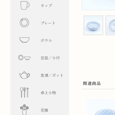
カップ
フリーカ
プレート
マグカッ
丸型
ボウル
湯呑み
四角型
飯碗
豆皿／小付
そば猪口
楕円型
ボウル
皿型
急須／ポット
盃／ぐい
変形型
麺鉢／丼
鉢型
急須
関連商品
卓上小物
焼酎グラ
蓋物
ティーポ
醤油差し
花瓶
ビアグラ
徳利
箸置
一輪挿し