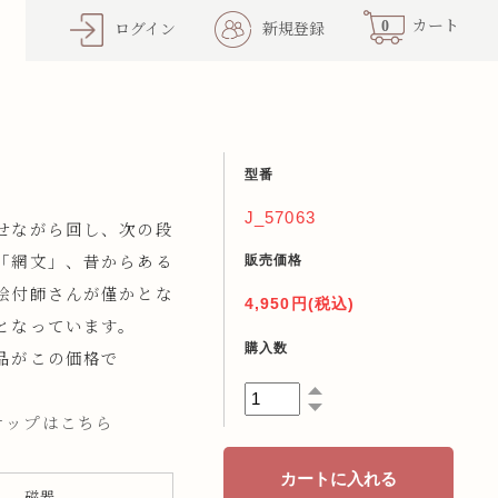
0
カート
ログイン
新規登録
型番
J_57063
せながら回し、次の段
販売価格
「網文」、昔からある
絵付師さんが僅かとな
4,950円(税込)
となっています。
購入数
品がこの価格で
インナップはこちら
磁器