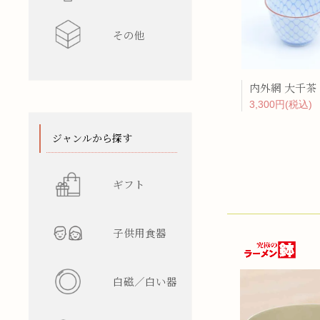
その他
水差し
レンゲ
カップ型
ワインク
箸/カトラ
花瓶
陶箱
内外網 大千茶
3,300円(税込)
スタンド
てぬぐい
ジャンルから探す
ギフト
子供用食器
白磁／白い器