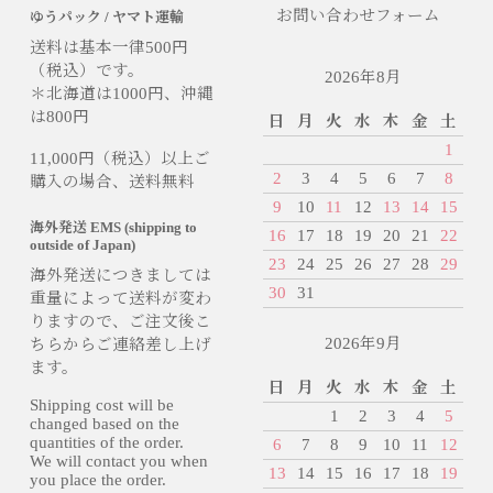
お問い合わせフォーム
ゆうパック / ヤマト運輸
送料は基本一律500円
（税込）です。
2026年8月
＊北海道は1000円、沖縄
は800円
日
月
火
水
木
金
土
1
11,000円（税込）以上ご
2
3
4
5
6
7
8
購入の場合、送料無料
9
10
11
12
13
14
15
海外発送 EMS (shipping to
16
17
18
19
20
21
22
outside of Japan)
23
24
25
26
27
28
29
海外発送につきましては
30
31
重量によって送料が変わ
りますので、ご注文後こ
2026年9月
ちらからご連絡差し上げ
ます。
日
月
火
水
木
金
土
Shipping cost will be
1
2
3
4
5
changed based on the
quantities of the order.
6
7
8
9
10
11
12
We will contact you when
13
14
15
16
17
18
19
you place the order.