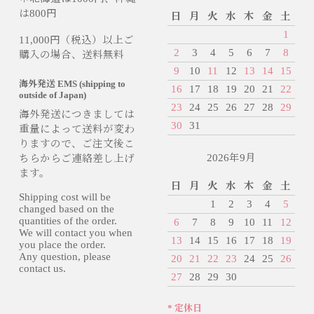
は800円
日
月
火
水
木
金
土
1
11,000円（税込）以上ご
2
3
4
5
6
7
8
購入の場合、送料無料
9
10
11
12
13
14
15
海外発送 EMS (shipping to
16
17
18
19
20
21
22
outside of Japan)
23
24
25
26
27
28
29
海外発送につきましては
30
31
重量によって送料が変わ
りますので、ご注文後こ
2026年9月
ちらからご連絡差し上げ
ます。
日
月
火
水
木
金
土
Shipping cost will be
1
2
3
4
5
changed based on the
quantities of the order.
6
7
8
9
10
11
12
We will contact you when
13
14
15
16
17
18
19
you place the order.
Any question, please
20
21
22
23
24
25
26
contact us.
27
28
29
30
* 定休日