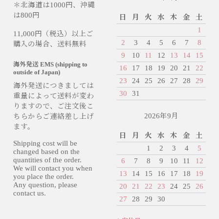
＊北海道は1000円、沖縄
は800円
日
月
火
水
木
金
土
1
11,000円（税込）以上ご
2
3
4
5
6
7
8
購入の場合、送料無料
9
10
11
12
13
14
15
海外発送 EMS (shipping to
16
17
18
19
20
21
22
outside of Japan)
23
24
25
26
27
28
29
海外発送につきましては
30
31
重量によって送料が変わ
りますので、ご注文後こ
2026年9月
ちらからご連絡差し上げ
ます。
日
月
火
水
木
金
土
Shipping cost will be
1
2
3
4
5
changed based on the
quantities of the order.
6
7
8
9
10
11
12
We will contact you when
13
14
15
16
17
18
19
you place the order.
Any question, please
20
21
22
23
24
25
26
contact us.
27
28
29
30