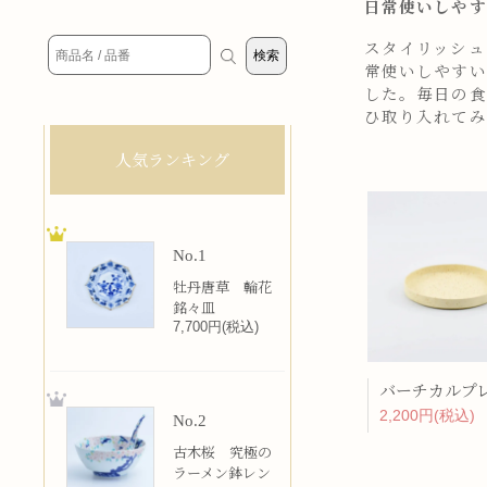
日常使いしやす
スタイリッシュ
常使いしやすい
した。毎日の食
ひ取り入れてみ
人気ランキング
No.1
牡丹唐草 輪花
銘々皿
7,700円(税込)
2,200円(税込)
No.2
古木桜 究極の
ラーメン鉢レン