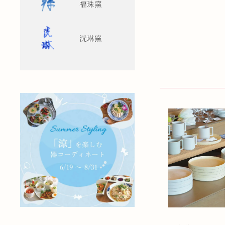
福珠窯
洸琳窯