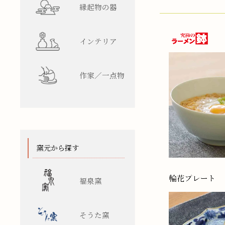
縁起物の器
インテリア
作家／一点物
窯元から探す
福泉窯
そうた窯