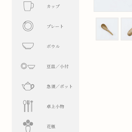
カップ
フリーカ
プレート
マグカッ
丸型
ボウル
湯呑み
四角型
飯碗
豆皿／小付
そば猪口
楕円型
ボウル
皿型
急須／ポット
盃／ぐい
変形型
麺鉢／丼
鉢型
急須
卓上小物
焼酎グラ
蓋物
ティーポ
醤油差し
花瓶
ビアグラ
徳利
箸置
一輪挿し