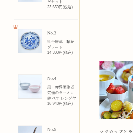
ゲセット
23,650円(税込)
No.3
牡丹唐草 輪花
プレート
14,300円(税込)
No.4
黒・赤呉須象嵌
究極のラーメン
鉢 ペア レンゲ付
16,940円(税込)
No.5
マグカップとラ