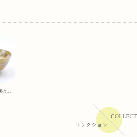
ーラー
リー
茶吹金帯 究極のラーメン鉢