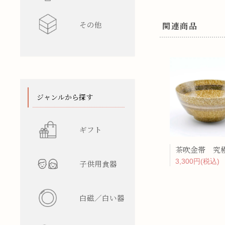
その他
水差し
レンゲ
カップ型
ワインク
関連商品
箸/カトラ
花瓶
陶箱
スタンド
てぬぐい
ジャンルから探す
ギフト
3,300円(税込)
子供用食器
白磁／白い器