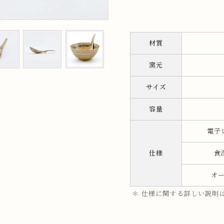
ップ
材質
プ
窯元
サイズ
容量
電子
呑み
鉢
仕様
食
オ
ス
ット
＊ 仕様に関する詳しい説明
ス