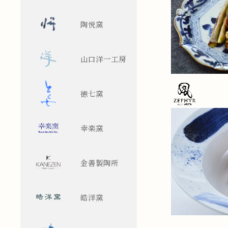
陶悦窯
山口洋一工房
徳七窯
幸楽窯
金善製陶所
皓洋窯