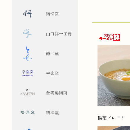
陶悦窯
山口洋一工房
徳七窯
幸楽窯
金善製陶所
皓洋窯