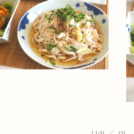
ーラー
リー
[ 1-5] ／ [5]