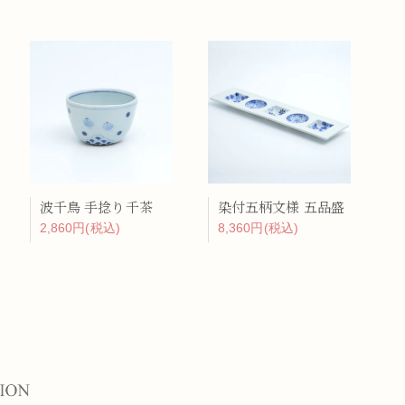
波千鳥 手捻り千茶
染付五柄文様 五品盛
2,860円(税込)
8,360円(税込)