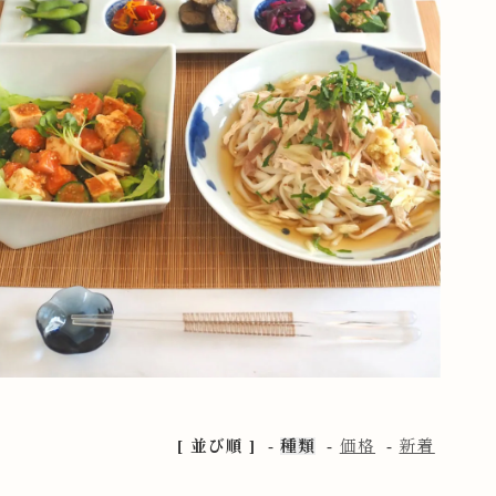
[ 並び順 ]
-
種類
-
価格
-
新着