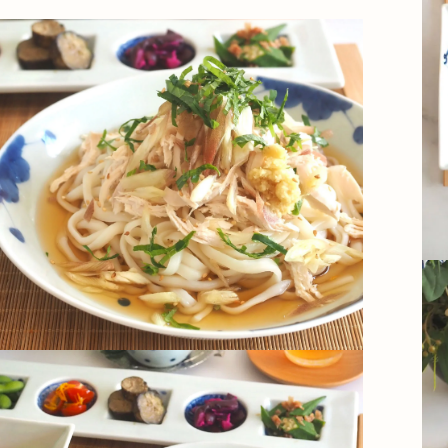
ップ
プ
呑み
鉢
ス
ット
ス