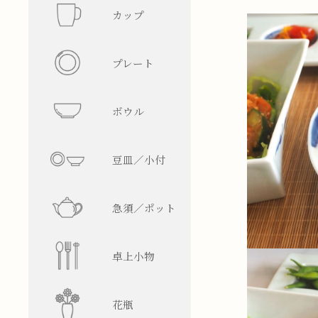
カップ
フリーカ
プレート
マグカッ
丸型
ボウル
湯呑み
四角型
飯碗
豆皿／小付
そば猪口
楕円型
ボウル
皿型
急須／ポット
盃／ぐい
変形型
麺鉢／丼
鉢型
急須
卓上小物
焼酎グラ
蓋物
ティーポ
醤油差し
花瓶
ビアグラ
徳利
箸置
一輪挿し