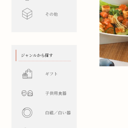
その他
水差し
レンゲ
カップ型
ワインク
箸/カトラ
花瓶
陶箱
スタンド
てぬぐい
ジャンルから探す
ギフト
子供用食器
白磁／白い器