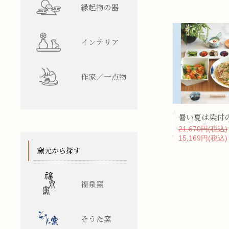
縁起物の器
インテリア
作家／一点物
21,670円(税込)
15,169円(税込)
窯元から探す
福泉窯
そうた窯