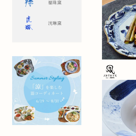
福珠窯
洸琳窯