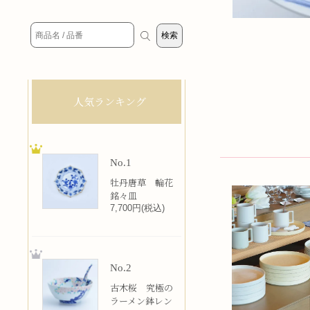
人気ランキング
No.1
牡丹唐草 輪花
銘々皿
7,700円(税込)
No.2
古木桜 究極の
ラーメン鉢レン