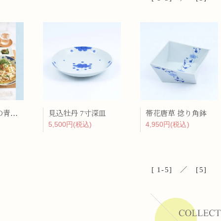
暑い夏は染付の青い器で まとめ買いセット
見込牡丹 7寸深皿
帯花唐草 捻り角鉢
5,500円(税込)
4,950円(税込)
[ 1-5] ／ [5]