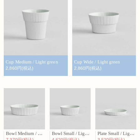
Cup Medium / Light green
Cup Wide / Light green
2,860円(税込)
2,860円(税込)
Bowl Medium / Light green
Bowl Small / Light green
Plate Small / Light green
7,370円(税込)
4,620円(税込)
3,520円(税込)