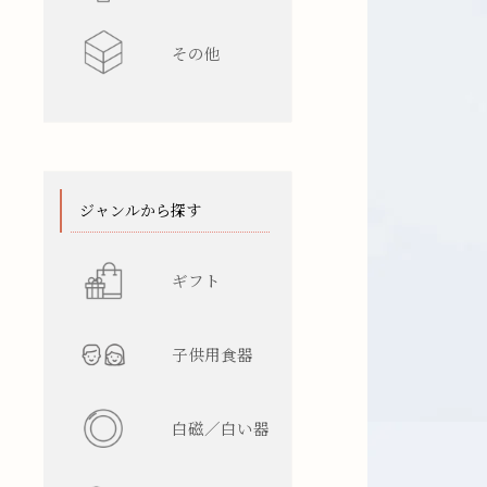
その他
水差し
レンゲ
カップ型
ワインク
箸/カトラ
花瓶
陶箱
スタンド
てぬぐい
ジャンルから探す
ギフト
子供用食器
白磁／白い器