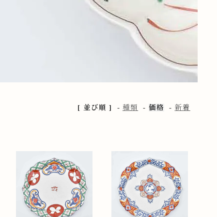
[ 並び順 ]
-
種類
-
価格
-
新着