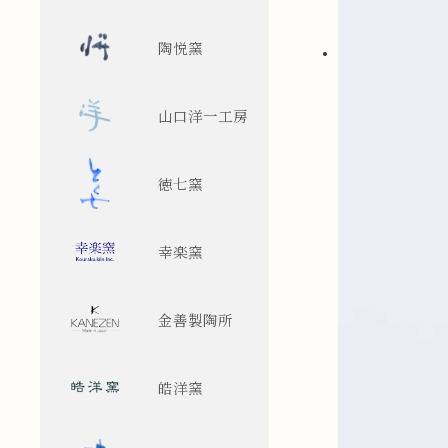
陶悦窯
山口洋一工房
徳七窯
幸楽窯
金善製陶所
皓洋窯