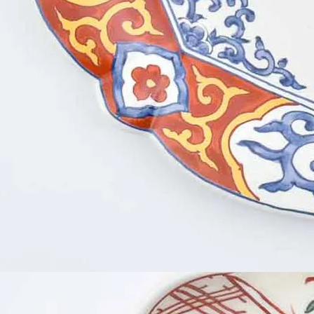
ーラー
リー