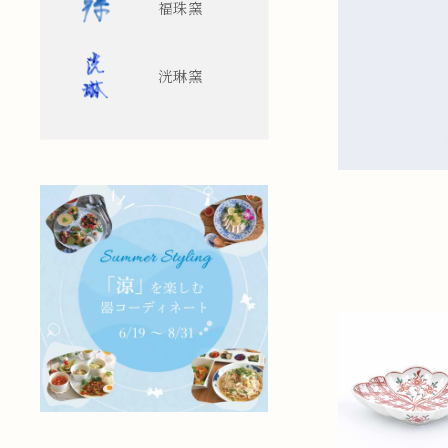
福珠窯
洸琳窯