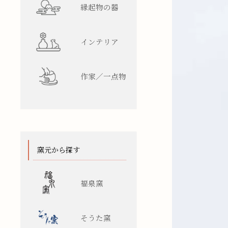
縁起物の器
インテリア
作家／一点物
窯元から探す
福泉窯
そうた窯