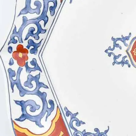
ップ
プ
呑み
鉢
ス
ット
ス