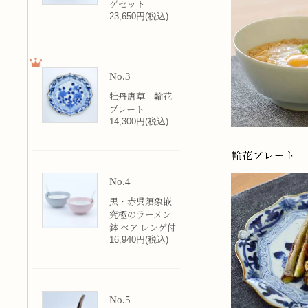
ゲセット
23,650円(税込)
No.3
牡丹唐草 輪花
プレート
14,300円(税込)
No.4
黒・赤呉須象嵌
究極のラーメン
鉢 ペア レンゲ付
16,940円(税込)
No.5