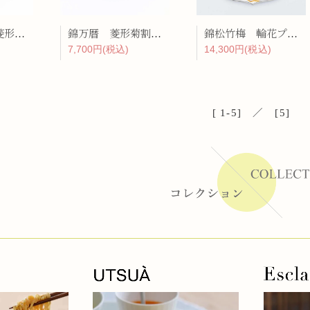
錦地紋万暦 菱形菊割向付
錦万暦 菱形菊割向付
錦松竹梅 輪花プレート
7,700円(税込)
14,300円(税込)
[ 1-5] ／ [5]