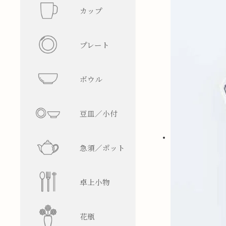
カップ
フリーカ
プレート
マグカッ
丸型
ボウル
湯呑み
四角型
飯碗
豆皿／小付
そば猪口
楕円型
ボウル
皿型
急須／ポット
盃／ぐい
変形型
麺鉢／丼
鉢型
急須
卓上小物
焼酎グラ
蓋物
ティーポ
醤油差し
花瓶
ビアグラ
徳利
箸置
一輪挿し