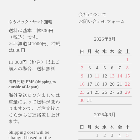
会社について
お問い合わせフォーム
ゆうパック / ヤマト運輸
送料は基本一律500円
（税込）です。
2026年8月
＊北海道は1000円、沖縄
は800円
日
月
火
水
木
金
土
1
11,000円（税込）以上ご
2
3
4
5
6
7
8
購入の場合、送料無料
9
10
11
12
13
14
15
海外発送 EMS (shipping to
16
17
18
19
20
21
22
outside of Japan)
23
24
25
26
27
28
29
海外発送につきましては
30
31
重量によって送料が変わ
りますので、ご注文後こ
2026年9月
ちらからご連絡差し上げ
ます。
日
月
火
水
木
金
土
Shipping cost will be
1
2
3
4
5
changed based on the