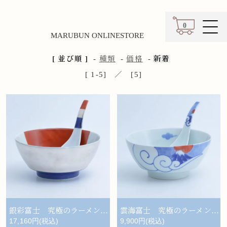
0
MARUBUN ONLINESTORE
カート
[ 並び順 ]
-
種類
-
価格
-
新着
[ 1-5] ／ [5]
銀彩富士 究極のラーメン鉢レンゲセット
雲海富士 究極のラーメン鉢レンゲセット
17,160円(税込)
9,900円(税込)