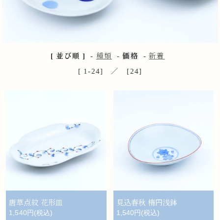
[ 並び順 ]
-
種類
-
価格
-
新着
[ 1-24] ／ [24]
唐草点紋 花形皿
見込春秋 楕円浅鉢
1,540円(税込)
1,540円(税込)