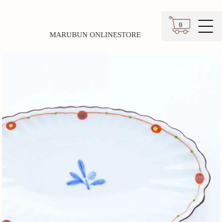
0
MARUBUN ONLINESTORE
カート