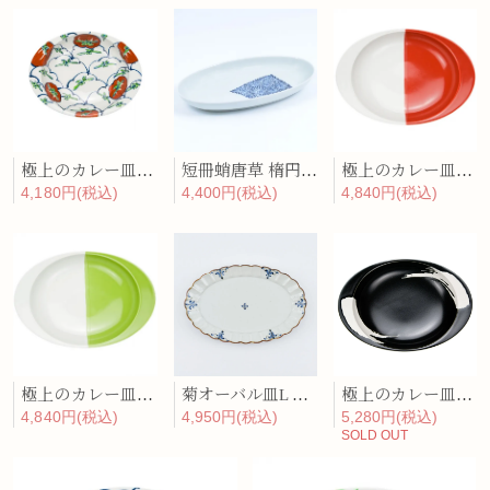
極上のカレー皿「トマト（ミニ）」
短冊蛸唐草 楕円深皿(中)
極上のカレー皿「パプリカ」
4,180円(税込)
4,400円(税込)
4,840円(税込)
極上のカレー皿「キウイ」
菊オーバル皿L 錆李朝リーヴス
極上のカレー皿「黒潮」
4,840円(税込)
4,950円(税込)
5,280円(税込)
SOLD OUT