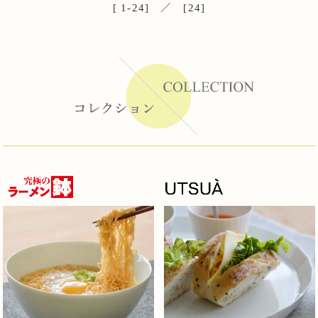
[ 1-24] ／ [24]