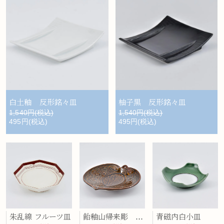
白土釉 反形銘々皿
柚子黒 反形銘々皿
1,540円(税込)
1,540円(税込)
495円(税込)
495円(税込)
朱乱線 フルーツ皿
飴釉山帰来彫 盛皿
青磁内白小皿