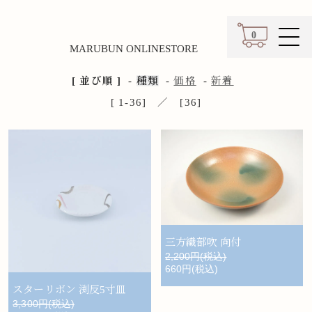
0
MARUBUN ONLINESTORE
カート
[ 並び順 ]
-
種類
-
価格
-
新着
[ 1-36] ／ [36]
三方織部吹 向付
2,200円(税込)
660円(税込)
スターリボン 渕反5寸皿
3,300円(税込)