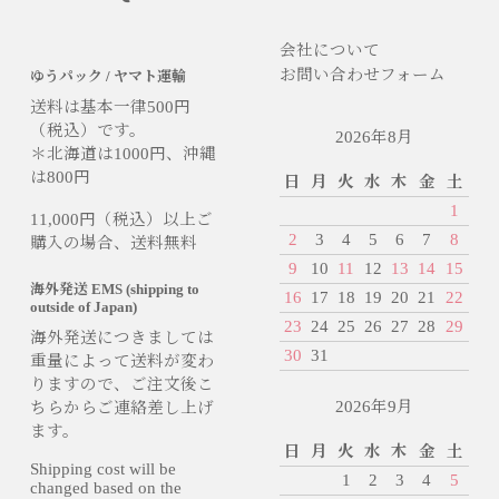
会社について
お問い合わせフォーム
ゆうパック / ヤマト運輸
送料は基本一律500円
（税込）です。
2026年8月
＊北海道は1000円、沖縄
は800円
日
月
火
水
木
金
土
1
11,000円（税込）以上ご
2
3
4
5
6
7
8
購入の場合、送料無料
9
10
11
12
13
14
15
海外発送 EMS (shipping to
16
17
18
19
20
21
22
outside of Japan)
23
24
25
26
27
28
29
海外発送につきましては
30
31
重量によって送料が変わ
りますので、ご注文後こ
2026年9月
ちらからご連絡差し上げ
ます。
日
月
火
水
木
金
土
Shipping cost will be
1
2
3
4
5
changed based on the