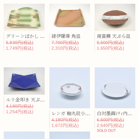
グリーンぼかし 口替皿
緑伊羅保 角皿
南蛮蕨 天ぷら皿
5,830円(税込)
7,700円(税込)
5,500円(税込)
1,749円(税込)
2,310円(税込)
1,650円(税込)
ルリ金叩き 天ぷら皿
4,180円(税込)
1,254円(税込)
レンガ 釉丸紋小花桔梗渕八角向付
白対墨画ｼﾃｨ内正角7寸皿
4,180円(税込)
6,600円(税込)
1,672円(税込)
2,640円(税込)
SOLD OUT