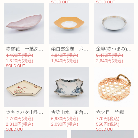
SOLD OUT
SOLD OUT
赤雪花 一葉深鉢（小）
楽白雲金巻 六角平鉢
金線(赤つまみ) 台付小蓋物（台のみ）
4,400円(税込)
4,840円(税込)
8,470円(税込)
1,320円(税込)
1,540円(税込)
2,640円(税込)
SOLD OUT
カキツバタ山型向付
古染山水 正角隅切小向付
六ツ目 竹籠
7,700円(税込)
6,930円(税込)
770円(税込)
2,310円(税込)
2,090円(税込)
550円(税込)
SOLD OUT
SOLD OUT